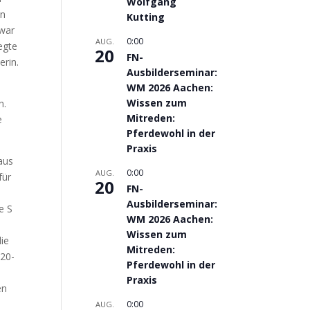
Wolfgang
en
Kutting
Zwar
0:00
AUG.
egte
20
FN-
erin.
Ausbilderseminar:
WM 2026 Aachen:
Wissen zum
n.
Mitreden:
e
Pferdewohl in der
Praxis
aus
0:00
AUG.
für
20
FN-
Ausbilderseminar:
e S
WM 2026 Aachen:
Wissen zum
die
Mitreden:
 20-
Pferdewohl in der
Praxis
en
0:00
AUG.