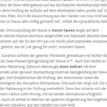
rs die feine Hilfengebund und das durchdachte Abreitekonzept fiel
r diese Prüfung die Aufsicht auf dem Abreiteplatz hatte, positiv auf. 
neunten Platz. Doch die Auszeichnung aus den Händen von Uwe Kröll wi
man zu Hause alles richtig gemacht hat“, erklärt die sympathische Reit
in der Dressurprüfung der Klasse A.
Katrin Opeen
zeigte auf dem
ie unteren Klassen durchaus zielgerichtet und fokussiert ablaufen kan
sicherte sich die für den RFV Jan von Werth Jülich startenden Amazon
 gelohnt, das ist Lob genug für mich“, resümiert Opeen.
z. Zunächst sichtete der gelernte Pferdewirt gemeinsam mit Richter Kl
r die Zwei-Phasen-Springprüfung der Klasse A**. Auch hier reichte es 
ür eine Platzierung. Dennoch überzeugte
Anne Geßner
mit ihrer
benfalls unter genauer Beobachtung stand die Springprüfung der Klass
er: Den Erstplatzierten der Prüfung, den Kreismeister sowie die
eisträgerin des Xenophon-Ehren
preises. Und auch hier zeigt sich: Für 
 Platzierung in der Prüfung unerheblich. Denn hier sicherte sich die
hrem Cantos-Sohn Woody, mit sie bereits international erfolgreich
. Auch sie erhielt im Rahmen der späteren Siegerehrung den begehrt
cke von Eskadron, aus den Händen von Uwe Kröll.