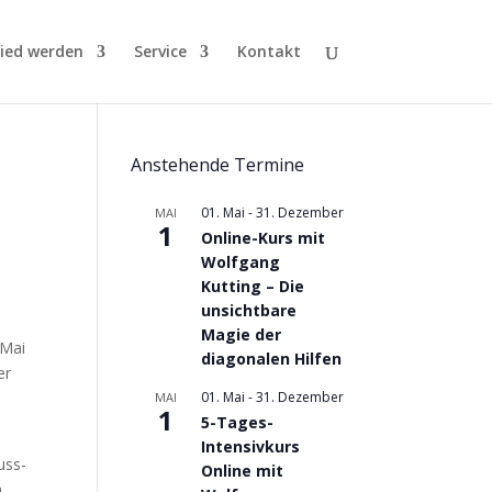
lied werden
Service
Kontakt
Anstehende Termine
01. Mai
-
31. Dezember
MAI
1
Online-Kurs mit
Wolfgang
Kutting – Die
unsichtbare
Magie der
 Mai
diagonalen Hilfen
er
01. Mai
-
31. Dezember
MAI
1
5-Tages-
Intensivkurs
uss-
Online mit
n