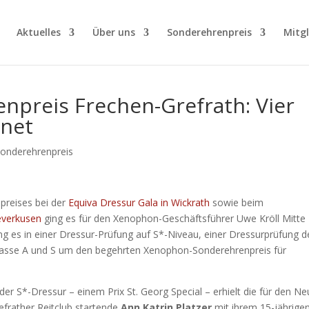
Aktuelles
Über uns
Sonderehrenpreis
Mitg
preis Frechen-Grefrath: Vier
net
onderehrenpreis
preises bei der
Equiva Dressur Gala in Wickrath
sowie beim
Leverkusen
ging es für den Xenophon-Geschäftsführer Uwe Kröll Mitte
g es in einer Dressur-Prüfung auf S*-Niveau, einer Dressurprüfung d
Klasse A und S um den begehrten Xenophon-Sonderehrenpreis für
 der S*-Dressur – einem Prix St. Georg Special – erhielt die für den Ne
efrather Reitclub startende
Ann Katrin Platzer
mit ihrem 15-jährige