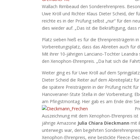
Wallach Rimbeaud den Sonderehrenpreis. Besonde
Uwe Kröll und Richter Klaus Dieter Scheid, der fü
reichte es in der Prüfung selbst „nur“ für den 
dies wieder auf. „Das ist die Bekräftigung, dass 
Platz sieben hieß es für die Ehrenpreisträgerin 
Vorbereitungsplatz, dass das Abreiten auch für d
Mit ihrer 10-jährigen Lanciano-Tochter Leandra 
den Xenophon-Ehrenpreis. „Da hat sich die Fahrt
Weiter ging es für Uwe Kröll auf dem Springplat
Dieter Scheid die Reiter auf dem Abreiteplatz fü
die spätere Preisträgerin in der Prüfung nicht f
Hanoveraner-Stute Stella in der Vorbereitung. E
am Pfingstmontag. Hier gab es am Ende drei Sieg
Pr
Auszeichnung mit dem Xenophon-Ehrenpreis ist die
jährige Amazone
Julia Chiara Dieckmann
mit i
unterwegs war, den begehrten Sonderehrenpreis
Xenophon-Ehrenpreis, eine bestickte Fleece-De