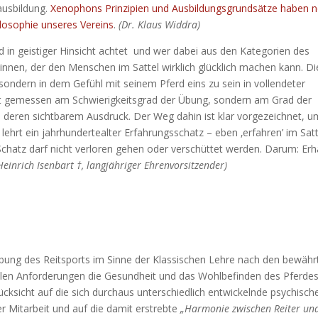
ausbildung.
Xenophons Prinzipien und Ausbildungsgrundsätze haben 
ilosophie unseres Vereins
.
(Dr. Klaus Widdra)
 in geistiger Hinsicht achtet
und wer dabei aus den Kategorien des
winnen, der den Menschen im Sattel wirklich glücklich machen kann. D
 sondern in dem Gefühl mit seinem Pferd eins zu sein in vollendeter
cht gemessen am Schwierigkeitsgrad der Übung, sondern am Grad der
deren sichtbarem Ausdruck. Der Weg dahin ist klar vorgezeichnet, u
lehrt ein jahrhundertealter Erfahrungsschatz – eben ‚erfahren’ im Satt
Schatz darf nicht verloren gehen oder verschüttet werden. Darum: Erh
einrich Isenbart †, langjähriger Ehrenvorsitzender)
sübung des Reitsports im Sinne der Klassischen Lehre nach den bewähr
 allen Anforderungen die Gesundheit und das Wohlbefinden des Pferdes
ksicht auf die sich durchaus unterschiedlich entwickelnde psychisch
er Mitarbeit und auf die damit erstrebte
„Harmonie zwischen Reiter un