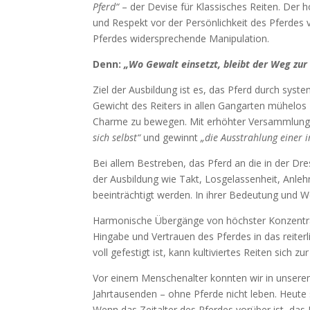
Pferd“
– der Devise für Klassisches Reiten. Der h
und Respekt vor der Persönlichkeit des Pferde
Pferdes widersprechende Manipulation.
Denn:
„Wo Gewalt einsetzt, bleibt der Weg zur
Ziel der Ausbildung ist es, das Pferd durch sys
Gewicht des Reiters in allen Gangarten mühelos z
Charme zu bewegen. Mit erhöhter Versammlung ver
sich selbst“
und gewinnt
„die Ausstrahlung einer 
Bei allem Bestreben, das Pferd an die in der D
der Ausbildung wie Takt, Losgelassenheit, Anl
beeinträchtigt werden. In ihrer Bedeutung und W
Harmonische Übergänge von höchster Konzentrat
Hingabe und Vertrauen des Pferdes in das reite
voll gefestigt ist, kann kultiviertes Reiten sich zu
Vor einem Menschenalter konnten wir in unsere
Jahrtausenden – ohne Pferde nicht leben. Heute 
Wenn das Zeitalter des Pferdes vorüber ist, das