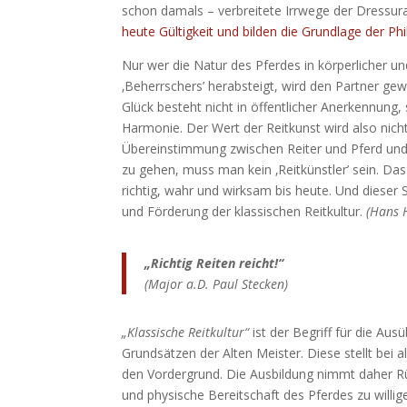
schon damals – verbreitete Irrwege der Dressur
heute Gültigkeit und bilden die Grundlage der Ph
Nur wer die Natur des Pferdes in körperlicher und
‚Beherrschers’ herabsteigt, wird den Partner ge
Glück besteht nicht in öffentlicher Anerkennung,
Harmonie. Der Wert der Reitkunst wird also ni
Übereinstimmung zwischen Reiter und Pferd und 
zu gehen, muss man kein ‚Reitkünstler’ sein. Das 
richtig, wahr und wirksam bis heute. Und dieser 
und Förderung der klassischen Reitkultur.
(Hans H
„Richtig Reiten reicht!“
(Major a.D. Paul Stecken)
„Klassische Reitkultur“
ist der Begriff für die Au
Grundsätzen der Alten Meister. Diese stellt bei
den Vordergrund. Die Ausbildung nimmt daher Rüc
und physische Bereitschaft des Pferdes zu willig