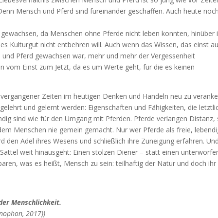
. Denn Mensch und Pferd sind füreinander geschaffen. Auch heute noch
it gewachsen, da Menschen ohne Pferde nicht leben konnten, hinüber 
lles Kulturgut nicht entbehren will. Auch wenn das Wissen, das einst a
und Pferd gewachsen war, mehr und mehr der Vergessenheit
n vom Einst zum Jetzt, da es um Werte geht, für die es keinen
fe vergangener Zeiten im heutigen Denken und Handeln neu zu veranke
gelehrt und gelernt werden: Eigenschaften und Fähigkeiten, die letztli
g sind wie für den Umgang mit Pferden. Pferde verlangen Distanz, 
t dem Menschen nie gemein gemacht. Nur wer Pferde als freie, lebend
d den Adel ihres Wesens und schließlich ihre Zuneigung erfahren. Und
Sattel weit hinausgeht: Einen stolzen Diener – statt einen unterworf
aren, was es heißt, Mensch zu sein: teilhaftig der Natur und doch ihr
 der Menschlichkeit.
enophon, 2017))