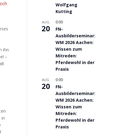
noch
Wolfgang
Kutting
0:00
AUG.
20
ieses
FN-
Ausbilderseminar:
WM 2026 Aachen:
Wissen zum
m ihn
Mitreden:
el –
Pferdewohl in der
alt
Praxis
0:00
AUG.
20
FN-
Ausbilderseminar:
WM 2026 Aachen:
Wissen zum
ten
Mitreden:
 in
Pferdewohl in der
e
Praxis
d