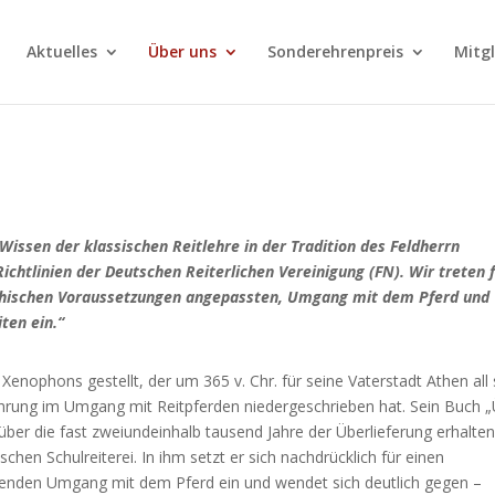
Aktuelles
Über uns
Sonderehrenpreis
Mitg
Wissen der klassischen Reitlehre in der Tradition des Feldherrn
ichtlinien der Deutschen Reiterlichen Vereinigung (FN). Wir treten 
chischen Voraussetzungen angepassten, Umgang mit dem Pferd und
ten ein.“
enophons gestellt, der um 365 v. Chr. für seine Vaterstadt Athen all 
hrung im Umgang mit Reitpferden niedergeschrieben hat. Sein Buch 
t über die fast zweiundeinhalb tausend Jahre der Überlieferung erhalte
schen Schulreiterei. In ihm setzt er sich nachdrücklich für einen
onenden Umgang mit dem Pferd ein und wendet sich deutlich gegen –