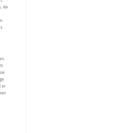
, da
in
us
rn.
ch
sie
ige
 er
enen