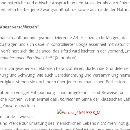
ohe reiterliche und ethische Anspruch an den Ausbilder als auch Fairn
s verbieten hierbei jede Zwangsmaßnahme sowie auch jede der Natur 
 Kunst verschlossen“
.
tematisch aufbauende, gymnastizierende Arbeit dazu zu befähigen, das
u tragen und sich dabei in kontrollierter Losgelassenheit mit natürli
feinert sich die Balance, das Pferd wird leichter in der Vorhand,
„t
imponierenden Persönlichkeit“
(Xenophon).
ressur vorgesehenen Lektionen heranzuführen, dürfen die Grundeleme
ehnung und Schwung, wie auch Geraderichtung und Versammlung niem
ertigkeit stehen sie doch hoch über jeder mechanischen Perfektion.
ion zu völliger Entspannung – und umgekehrt – sind Beweise für
rliche Können. Wenn einmal das
„Können“
im Sinne der Klassischen Le
r
„Kunst“
entwickeln.
m Lande – wie seit
sind Pferde zur Erhaltung des menschlichen Lebens nicht mehr nötig.
 Liebesverhältnis zwischen Mensch und Pferd ist so jung wie vor Zeite