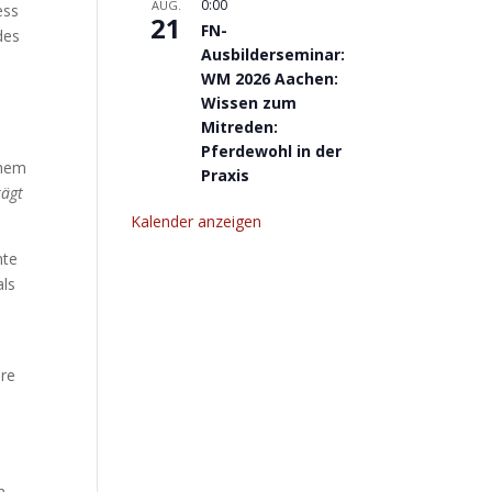
0:00
AUG.
ess
21
FN-
des
Ausbilderseminar:
WM 2026 Aachen:
Wissen zum
Mitreden:
Pferdewohl in der
chem
Praxis
rägt
Kalender anzeigen
nte
als
hre
n,