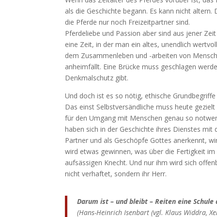
als die Geschichte begann. Es kann nicht altern
die Pferde nur noch Freizeitpartner sind.
Pferdeliebe und Passion aber sind aus jener Ze
eine Zeit, in der man ein altes, unendlich wertvo
dem Zusammenleben und -arbeiten von Mensch 
anheimfällt. Eine Brücke muss geschlagen werde
Denkmalschutz gibt.
Und doch ist es so nötig, ethische Grundbegrif
Das einst Selbstversändliche muss heute gezielt 
für den Umgang mit Menschen genau so notwendi
haben sich in der Geschichte ihres Dienstes mi
Partner und als Geschöpfe Gottes anerkennt, wir
wird etwas gewinnen, was über die Fertigkeit im 
aufsässigen Knecht. Und nur ihm wird sich offenb
nicht verhaftet, sondern ihr Herr.
Darum ist – und bleibt – Reiten eine Schule
(
Hans-Heinrich Isenbart (
vgl. Klaus Widdra, X