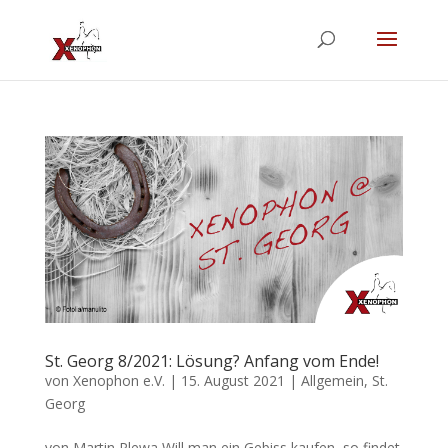
St. Georg 8/2021: Lösung? Anfang vom Ende!
von
Xenophon e.V.
|
15. August 2021
|
Allgemein
,
St.
Georg
von Martin Plewa Will man ein Gebiss kaufen, so findet