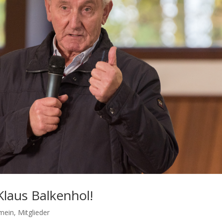
Klaus Balkenhol!
emein
,
Mitglieder