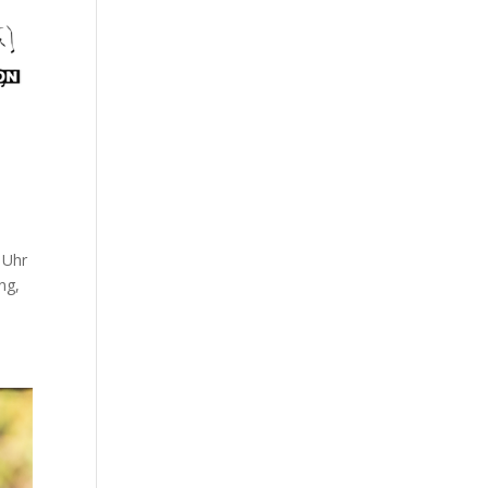
 Uhr
ng,