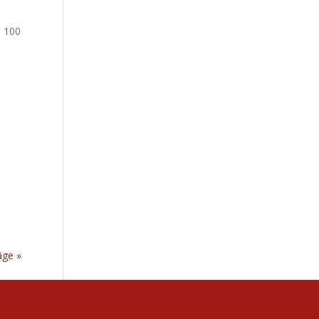
n
d 100
äge »