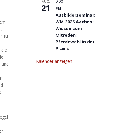
0:00
AUG.
21
FN-
Ausbilderseminar:
WM 2026 Aachen:
dem
Wissen zum
e,
Mitreden:
er zu
Pferdewohl in der
Praxis
 die
de
Kalender anzeigen
r und
r
nd
o
egel
er