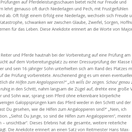
rüfungen auf Pferdeleistungsschauen bietet nicht nur Freude und
ern lehrt genauso oft durch Niederlagen und Pech, mit Frustgefühlen
 ab. Oft folgt einem Erfolg eine Niederlage, wechseln sich Freude 
Katastrophe, schwanken wir zwischen Glaube, Zweifel, Sorgen, Hoffn
ernen für das Leben.
Diese Anekdote erinnert an die Worte von Majo
Reiter und Pferde hautnah bei der Vorbereitung auf eine Prüfung am
ufsicht auf dem Vorbereitungsplatz zu einer Dressurprüfung der Klasse
er und sein 16-jähriger Sohn unterhielten sich am Rand des Platzes m
auf die Prüfung vorbereitete. Anscheinend ging es um einen eventuelle
lich die Hilfen zum Angaloppieren?“ „Ich will´s Dir zeigen. Schau‘
genau 
 ruhig in den Schritt, nahm langsam die Zügel auf, drehte eine große 
r und Sohn war, sprang sein Pferd ohne erkennbare körperliche
wenigen Galoppsprüngen kam das Pferd wieder in den Schritt und der
st Du gesehen, wie die Hilfen zum Angaloppieren sind?“ „Nein, ich
ion. „Siehst Du Junge, so sind die Hilfen zum Angaloppieren“, meinte
in – unsichtbar“.
Dieses Erlebnis hat die gesamte, weitere reiterliche
rägt.
Die Anekdote erinnert an einen Satz von Reitmeister Hans Max-