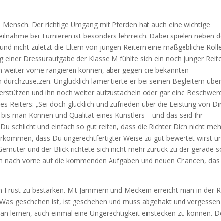
und Mensch. Der richtige Umgang mit Pferden hat auch eine wichtige
lnahme bei Turnieren ist besonders lehrreich. Dabei spielen neben 
r und nicht zuletzt die Eltern von jungen Reitern eine maßgebliche Roll
g einer Dressuraufgabe der Klasse M fühlte sich ein noch junger Reit
uch weiter vorne rangieren können, aber gegen die bekannten
urchzusetzen. Unglücklich lamentierte er bei seinen Begleitern über
terstützen und ihn noch weiter aufzustacheln oder gar eine Beschwer
es Reiters: „Sei doch glücklich und zufrieden über die Leistung von Di
bis man Können und Qualität eines Künstlers – und das seid Ihr
Du schlicht und einfach so gut reiten, dass die Richter Dich nicht meh
rkommen, dass Du ungerechtfertigter Weise zu gut bewertet wirst u
 Gemüter und der Blick richtete sich nicht mehr zurück zu der gerade s
rn nach vorne auf die kommenden Aufgaben und neuen Chancen, das
em Frust zu bestärken. Mit Jammern und Meckern erreicht man in der R
. Was geschehen ist, ist geschehen und muss abgehakt und vergessen
an lernen, auch einmal eine Ungerechtigkeit einstecken zu können. D