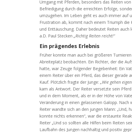
Umgang mit Pferden, besonders das Reiten von P
Befriedigung durch die erreichten Erfolge, sond
umzugehen. Im Leben geht es auch immer auf und
Frustration ab, kommt nach einem Triumph die 
und Enttäuschung. Daher bedeutet Reiten auch l
a.D. Paul Stecken
„Richtig Reiten reicht!“
Ein prägendes Erlebnis
Früher konnte man auch bei größeren Turnieren 
Abreiteplatz beobachten. Ein Richter, der die A
hatte, war Zeuge folgender Begebenheit: Ein Vat
einem Reiter über ein Pferd, das dieser gerade 
Kauf. Plötzlich fragte der Junge:
„Wie gehen eigent
kam als Antwort. Der Reiter versetzte sein Pferd
und in dem Moment, als er in der Höhe von Vate
Veränderung in einen gelassenen Galopp. Nach 
Reiter wandte sich an den jungen Mann: „Und, ha
konnte nichts erkennen“, war die erstaunte Reakt
Reiter „Und so sollten alle Hilfen beim Reiten se
Laufbahn des Jungen nachhaltig und positiv gep