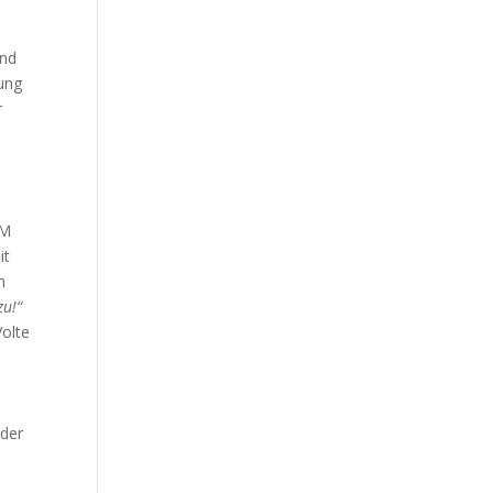
und
ung
r
 M
it
n
zu!“
Volte
 der