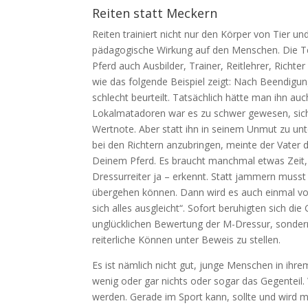
Reiten statt Meckern
Reiten trainiert nicht nur den Körper von Tier 
pädagogische Wirkung auf den Menschen. Die Tei
Pferd auch Ausbilder, Trainer, Reitlehrer, Richte
wie das folgende Beispiel zeigt: Nach Beendigun
schlecht beurteilt. Tatsächlich hätte man ihn a
Lokalmatadoren war es zu schwer gewesen, sich d
Wertnote. Aber statt ihn in seinem Unmut zu un
bei den Richtern anzubringen, meinte der Vater d
Deinem Pferd. Es braucht manchmal etwas Zeit, 
Dressurreiter ja – erkennt. Statt jammern musst 
übergehen können. Dann wird es auch einmal vo
sich alles ausgleicht“.
Sofort beruhigten sich die
unglücklichen Bewertung der M-Dressur, sonde
reiterliche Können unter Beweis zu stellen.
Es ist nämlich nicht gut, junge Menschen in ihr
wenig oder gar nichts oder sogar das Gegenteil
werden. Gerade im Sport kann, sollte und wird m