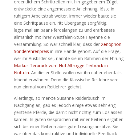
ordentlichem Schrittreiten mit hin gegebenem Zügel,
entwickelte eine angemessene Anlehnung, löste in
ruhigem Arbeitstrab weiter. Immer wieder baute sie
eine Schrittpause ein, ritt Übergänge sorgfältig,
legte mal ein paar Pferdelängen zu und erarbeitete
allmählich mit ihrer Westfalen-Stute Fayenne die
Versammlung. So war schnell klar, dass der
Xenophon-
Sonderehrenpreis
in ihre Hände gehört. Auf die Frage,
wer ihr Ausbilder sei, nannte sie im Rahmen der Ehrung
Markus Terbrack vom Hof Altrogge Terbrack in
Nottuln
. An dieser Stelle wollen wir ihn daher ebenfalls
lobend erwähnen. Denn die Klassische Reitlehre wird
nun einmal vom Reitlehrer gelehrt.
Allerdings, so merkte Susanne Ridderbusch im
Nachgang an, gab es jedoch einige etwas sehr eng
gerittene Pferde, die damit nicht richtig zum Loslassen
kamen. In guten Gesprächen mit einer Reiterin ergaben
sich bei einer Reiterin aber gute Lösungsansätze. Sie
war über das konstruktive und individuelle Feedback