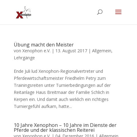
Übung macht den Meister
von
Xenophon e.V.
|
13. August 2017
|
Allgemein
,
Lehrgänge
Ende Juli lud Xenophon-Regionalvertreter und
Pferdewirtschaftsmeister Friedhelm Petry zum
Trainingsreiten unter Turnierbedingungen auf der
Reitanlage Haus Breitmaar der Familie Schlich in
Kerpen ein. Und damit auch wirklich ein richtiges
Turniergefühl aufkam, hatte...
10 Jahre Xenophon – 10 Jahre im Dienste der
Pferde und der klassischen Reiterei
von
Xenophon e.V.
|
04. Dezember 2016
|
Allgemein
,