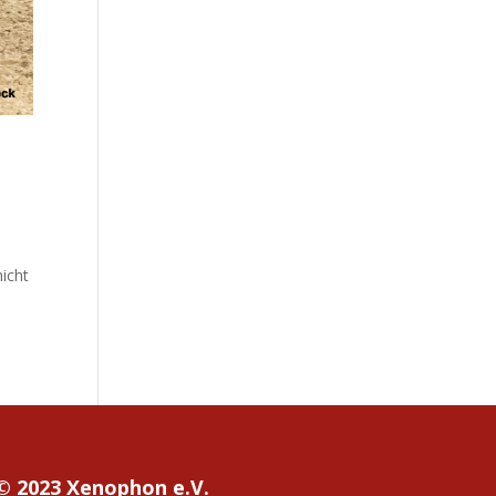
icht
© 2023 Xenophon e.V.