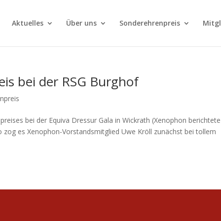
Aktuelles
Über uns
Sonderehrenpreis
Mitg
is bei der RSG Burghof
npreis
eises bei der Equiva Dressur Gala in Wickrath (Xenophon berichtete
 So zog es Xenophon-Vorstandsmitglied Uwe Kröll zunächst bei tollem