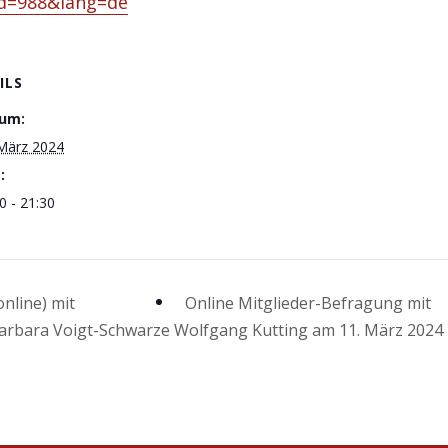
id=988&lang=de
ILS
um:
 März 2024
:
0 - 21:30
nline) mit
Online Mitglieder-Befragung mit
Barbara Voigt-Schwarze
Wolfgang Kutting am 11. März 2024