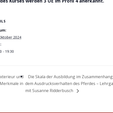
des Kurses werden 3 UE im Profil 4 anerkannt.
ILS
um:
 Oktober 2024
:
0 - 19:30
xterieur und
Die Skala der Ausbildung im Zusammenhang
r Merkmale in
dem Ausdrucksverhalten des Pferdes – Lehrg
mit Susanne Ridderbusch