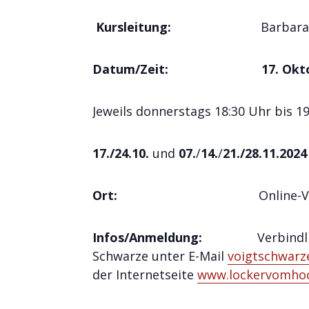
Kursleitung:
Barbara
Datum/Zeit:
17. Okt
Jeweils donnerstags 18:30 Uhr bis 1
17./24
.10.
und
07.
/
14
.
/
21./28.11.2024
Ort:
Online-Veranst
Infos/Anmeldung:
Verbind
Schwarze unter E-Mail
voigtschwar
der Internetseite
www.lockervomhoc