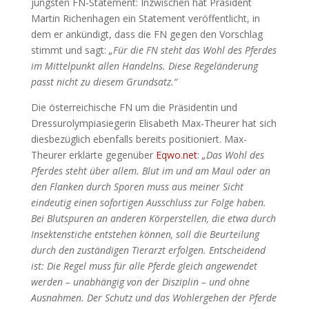
jüngsten FN-Statement: Inzwischen hat Präsident
Martin Richenhagen ein Statement veröffentlicht, in
dem er ankündigt, dass die FN gegen den Vorschlag
stimmt und sagt:
„Für die FN steht das Wohl des Pferdes
im Mittelpunkt allen Handelns. Diese Regeländerung
passt nicht zu diesem Grundsatz.“
Die österreichische FN um die Präsidentin und
Dressurolympiasiegerin Elisabeth Max-Theurer hat sich
diesbezüglich ebenfalls bereits positioniert. Max-
Theurer erklärte gegenüber
Eqwo.net
:
„Das Wohl des
Pferdes steht über allem. Blut im und am Maul oder an
den Flanken durch Sporen muss aus meiner Sicht
eindeutig einen sofortigen Ausschluss zur Folge haben.
Bei Blutspuren an anderen Körperstellen, die etwa durch
Insektenstiche entstehen können, soll die Beurteilung
durch den zuständigen Tierarzt erfolgen. Entscheidend
ist: Die Regel muss für alle Pferde gleich angewendet
werden – unabhängig von der Disziplin – und ohne
Ausnahmen. Der Schutz und das Wohlergehen der Pferde