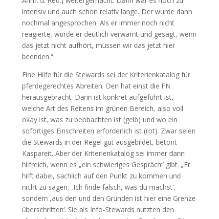
Anm. d. Red.) weitergemacht. Dann war es noch zu
intensiv und auch schon relativ lange. Der wurde dann
nochmal angesprochen. Als er immer noch nicht
reagierte, wurde er deutlich verwarnt und gesagt, wenn
das jetzt nicht aufhört, müssen wir das jetzt hier
beenden.“
Eine Hilfe für die Stewards sei der Kriterienkatalog für
pferdegerechtes Abreiten. Den hat einst die FN
herausgebracht. Darin ist konkret aufgeführt ist,
welche Art des Reitens im grünen Bereich, also voll
okay ist, was zu beobachten ist (gelb) und wo ein
sofortiges Einschreiten erforderlich ist (rot). Zwar seien
die Stewards in der Regel gut ausgebildet, betont
Kaspareit. Aber der Kriterienkatalog sei immer dann
hilfreich, wenn es „ein schwieriges Gespräch“ gibt. „Er
hilft dabei, sachlich auf den Punkt zu kommen und
nicht zu sagen, ,Ich finde falsch, was du machst‘,
sondern ,aus den und den Gründen ist hier eine Grenze
überschritten‘. Sie als Info-Stewards nutzten den