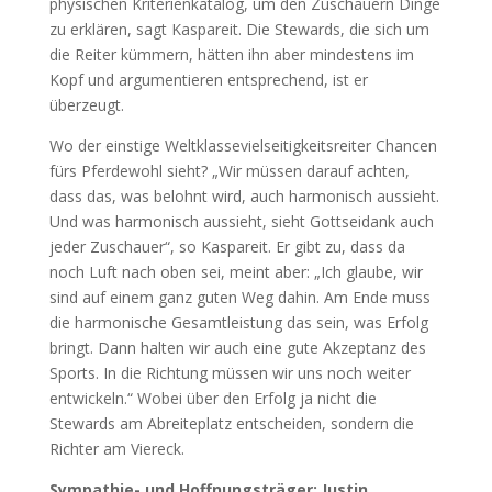
physischen Kriterienkatalog, um den Zuschauern Dinge
zu erklären, sagt Kaspareit. Die Stewards, die sich um
die Reiter kümmern, hätten ihn aber mindestens im
Kopf und argumentieren entsprechend, ist er
überzeugt.
Wo der einstige Weltklassevielseitigkeitsreiter Chancen
fürs Pferdewohl sieht? „Wir müssen darauf achten,
dass das, was belohnt wird, auch harmonisch aussieht.
Und was harmonisch aussieht, sieht Gottseidank auch
jeder Zuschauer“, so Kaspareit. Er gibt zu, dass da
noch Luft nach oben sei, meint aber: „Ich glaube, wir
sind auf einem ganz guten Weg dahin. Am Ende muss
die harmonische Gesamtleistung das sein, was Erfolg
bringt. Dann halten wir auch eine gute Akzeptanz des
Sports. In die Richtung müssen wir uns noch weiter
entwickeln.“ Wobei über den Erfolg ja nicht die
Stewards am Abreiteplatz entscheiden, sondern die
Richter am Viereck.
Sympathie- und Hoffnungsträger: Justin