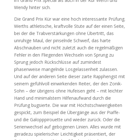
im Grand Prix Special als auch in der Kür Werth und
Wendy hinter sich.
Die Grand Prix Kür war eine hoch interessante Prüfung.
Werths athletische, kraftvolle Stute auf der einen Seite,
bei der die Trabverstärkungen ohne Übertritt, das
unruhige Maul, der pinselnde Schweif, das harte
Abschnauben und nicht zuletzt auch die regelmäßigen
Fehler in den Fliegenden Wechseln von Sprung zu
Sprung jedoch Rückschlüsse auf zumindest
phasenweise mangelnde Losgelassenheit zulassen.
Und auf der anderen Seite dieser zarte Rapphengst mit
seinem gefühlvoll einwirkenden Reiter, der den Zonik-
Sohn – der übrigens ohne Hufeisen geht – mit leichter
Hand und minimalstem Hilfenaufwand durch die
Prüfung bugsierte. Die war mit Höchstschwierigkeiten
gespickt, zum Beispiel die Übergänge aus der Piaffe-
und die Galopppirouette und wieder zurück. Oder die
Serienwechsel auf gebogenen Linien. Alles wurde mit
geradezu spielerischer Leichtigkeit präsentiert, der