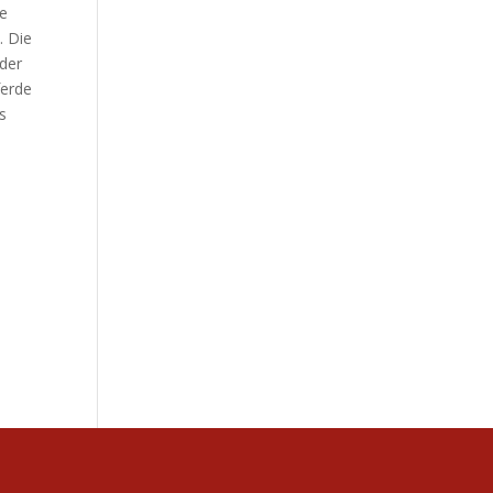
ie
t
. Die
 der
ferde
s