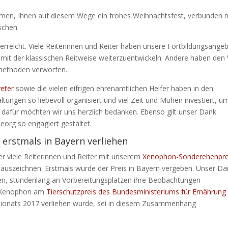
umen, Ihnen auf diesem Wege ein frohes Weihnachtsfest, verbunden 
schen.
reicht. Viele Reiterinnen und Reiter haben unsere Fortbildungsange
it der klassischen Reitweise weiterzuentwickeln. Andere haben den
methoden verworfen.
reter
sowie die vielen eifrigen ehrenamtlichen Helfer haben in den
tungen so liebevoll organisiert und viel Zeit und Mühen investiert, u
 dafür möchten wir uns herzlich bedanken. Ebenso gilt unser Dank
org so engagiert gestaltet.
erstmals in Bayern verliehen
er viele Reiterinnen und Reiter mit unserem
Xenophon-Sonderehenpre
auszeichnen. Erstmals wurde der Preis in Bayern vergeben. Unser Da
 waren, stundenlang an Vorbereitungsplätzen ihre Beobachtungen
n Xenophon am
Tierschutzpreis des Bundesministeriums für Ernährung
pionats 2017 verliehen wurde, sei in diesem Zusammenhang