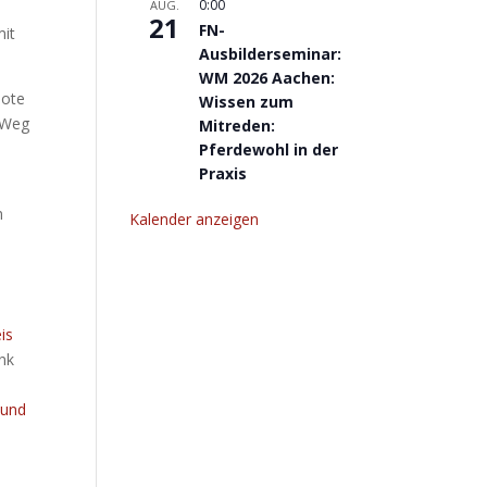
0:00
AUG.
21
FN-
mit
Ausbilderseminar:
WM 2026 Aachen:
bote
Wissen zum
 Weg
Mitreden:
Pferdewohl in der
Praxis
m
Kalender anzeigen
is
nk
 und