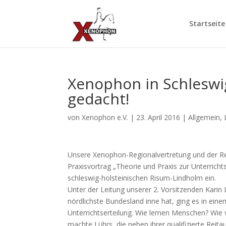
Startseite
Xenophon in Schleswig
gedacht!
von
Xenophon e.V.
|
23. April 2016
|
Allgemein
,
Unsere Xenophon-Regionalvertretung und der Reit
Praxisvortrag „Theorie und Praxis zur Unterric
schleswig-holsteinischen Risum-Lindholm ein.
Unter der Leitung unserer 2. Vorsitzenden Karin 
nördlichste Bundesland inne hat, ging es in ei
Unterrichtserteilung. Wie lernen Menschen? Wie
machte Lührs, die neben ihrer qualifizierte Reita