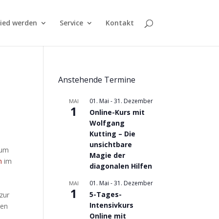
lied werden
Service
Kontakt
Anstehende Termine
01. Mai
-
31. Dezember
MAI
1
Online-Kurs mit
Wolfgang
Kutting – Die
unsichtbare
zum
Magie der
n
im
diagonalen Hilfen
01. Mai
-
31. Dezember
MAI
1
5-Tages-
zur
Intensivkurs
men
Online mit