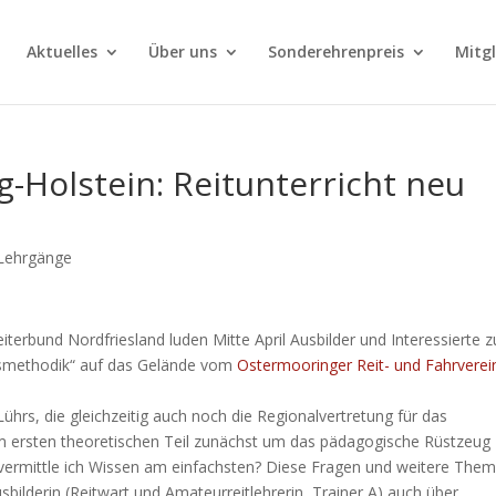
Aktuelles
Über uns
Sonderehrenpreis
Mitg
-Holstein: Reitunterricht neu
Lehrgänge
erbund Nordfriesland luden Mitte April Ausbilder und Interessierte 
htsmethodik“ auf das Gelände vom
Ostermooringer Reit- und Fahrverei
Lührs, die gleichzeitig auch noch die Regionalvertretung für das
nem ersten theoretischen Teil zunächst um das pädagogische Rüstzeug 
 vermittle ich Wissen am einfachsten? Diese Fragen und weitere The
usbilderin (Reitwart und Amateurreitlehrerin, Trainer A) auch über